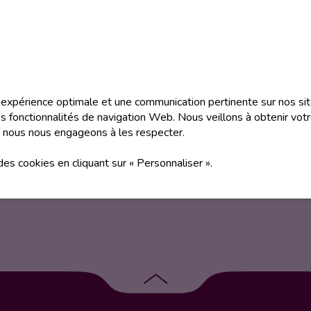
est une association créée en 2020 qui s’attache à faire connaître l
e
vénements : conventions, tournois, flashmobs.
 les membres de la communauté se réunissent régulièrement pour 
e expérience optimale et une communication pertinente sur nos sit
passionné(e) de danse, et tout particulièrement de Just Dance, n’hé
 fonctionnalités de navigation Web. Nous veillons à obtenir vot
 nous nous engageons à les respecter.
 des cookies en cliquant sur « Personnaliser ».
Retour
en
haut