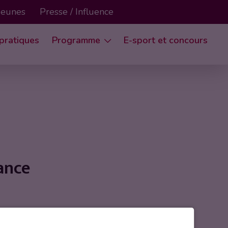
 Jeunes
Presse / Influence
 pratiques
Programme
E-sport et concours
ance