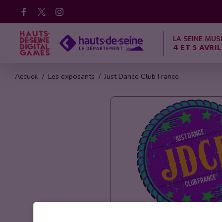
Facebook
X
Instagram
LA SEINE MUS
4 ET 5 AVRIL
Accueil
Les exposants
Just Dance Club France