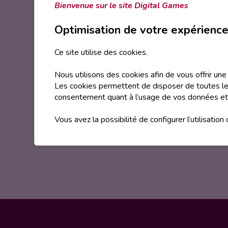
Bienvenue sur le site Digital Games
Le
Just Dance Club France
, c’
Optimisation de votre expérienc
d’Ubisoft à travers différents é
Ce site utilise des cookies.
Ainsi, tout au long de l’année,
Nous utilisons des cookies afin de vous offrir un
le jeu. Alors, si toi aussi tu es 
Les cookies permettent de disposer de toutes les
à l’un de nos événements.
consentement quant à l’usage de vos données et
Vous avez la possibilité de configurer l’utilisation
Facebook
Instagram
Site
de
de
internet
Just
Just
de
Dance
Dance
Just
Club
Club
Dance
France
France
Club
France