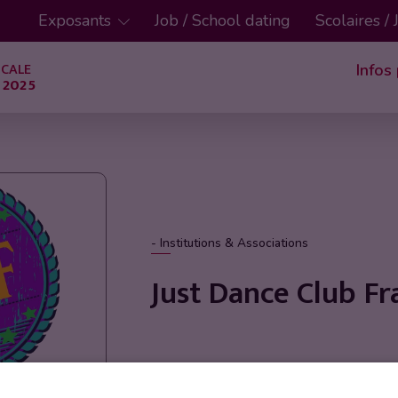
Exposants
Job / School dating
Scolaires /
ICALE
Infos
 2025
- Institutions & Associations
Just Dance Club Fr