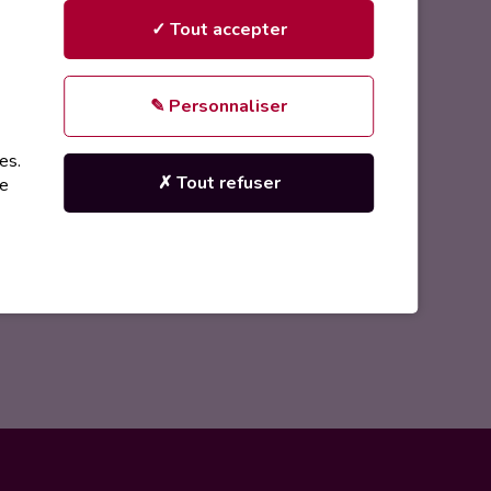
✓ Tout accepter
a licence du jeu Just Dance
✎ Personnaliser
partager un moment en lien avec
es.
site pas à venir nous rendre visite
✗ Tout refuser
re