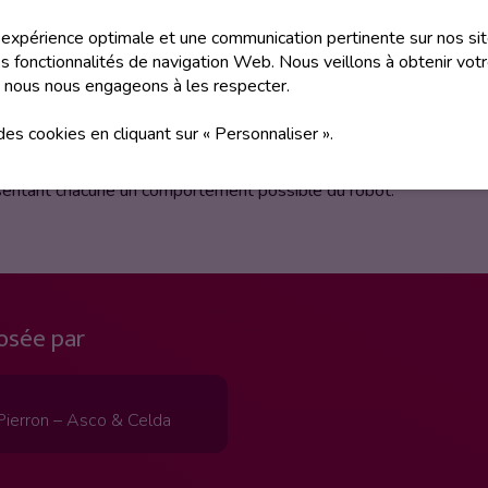
e expérience optimale et une communication pertinente sur nos sit
de d’outils graphiques. Programmez un petit robot pour qu’il évite
 fonctionnalités de navigation Web. Nous veillons à obtenir vot
 nous nous engageons à les respecter.
 des cookies en cliquant sur « Personnaliser ».
ordinateur ni d’une tablette ou d’un quelconque écran : le robot 
 le dessus du robot ou à l’aide d’un codeur qui s’apparente à une
ésentant chacune un comportement possible du robot.
osée par
Pierron – Asco & Celda