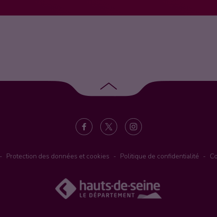
Retour
en
haut
de
page
Protection des données et cookies
Politique de confidentialité
Co