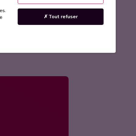
es.
✗ Tout refuser
 des obstacles installés le long
re
sera programmé grâce à des
 télécommande sur laquelle on a