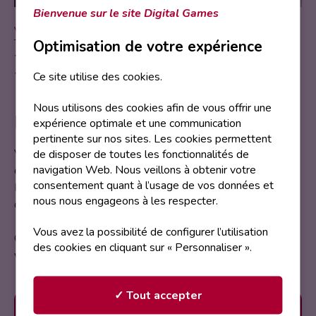
Bienvenue sur le site Digital Games
VENTE DE PRODUITS - MERCH
Optimisation de votre expérience
Vendredi 4 avril 2025
Samedi 5 avril 2025
Ce site utilise des cookies.
Nous utilisons des cookies afin de vous offrir une
Description
expérience optimale et une communication
pertinente sur nos sites. Les cookies permettent
de disposer de toutes les fonctionnalités de
Venez découvrir les univers fascinants de
Cultura
, un lieu
navigation Web. Nous veillons à obtenir votre
où la créativité et la culture se rencontrent!
consentement quant à l’usage de vos données et
Explorez des mondes variés à travers leur sélection
nous nous engageons à les respecter.
d’objets culturels et artistiques.
Vous avez la possibilité de configurer l’utilisation
Que vous soyez passionné d’art, de lecture ou de jeux
des cookies en cliquant sur « Personnaliser ».
vidéo, il y en a pour tous les goûts et toutes les envies !
✓ Tout accepter