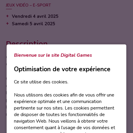
JEUX VIDÉO – E-SPORT
Vendredi 4 avril 2025
Samedi 5 avril 2025
Description
Bienvenue sur le site Digital Games
Gamearly débarque aux Hauts-de-Seine Digital
Games – Ne manquez pas l’expérience !
Optimisation de votre expérience
Que vous soyez un joueur passionné ou simplement
Ce site utilise des cookies.
curieux de découvrir de nouveaux jeux, ce stand est
l’endroit où il faut être ! Venez tester des titres uniques,
Nous utilisons des cookies afin de vous offrir une
plonger dans des univers inédits et échanger. C’est
expérience optimale et une communication
l’occasion parfaite pour découvrir les jeux de demain et
pertinente sur nos sites. Les cookies permettent
rencontrer d’autres joueurs.
de disposer de toutes les fonctionnalités de
navigation Web. Nous veillons à obtenir votre
consentement quant à l’usage de vos données et
Des récompenses exclusives vous attendent sur