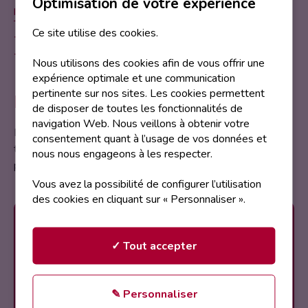
Optimisation de votre expérience
IA - CYBER
Ce site utilise des cookies.
Vendredi 4 avril 2025
Samedi 5 avril 2025
Nous utilisons des cookies afin de vous offrir une
expérience optimale et une communication
Description
pertinente sur nos sites. Les cookies permettent
de disposer de toutes les fonctionnalités de
navigation Web. Nous veillons à obtenir votre
Dans la peau d’un hacker, vous avez 30 minutes pour
consentement quant à l’usage de vos données et
trouver les mots de passe et dérober les données
nous nous engageons à les respecter.
personnelles.
Vous avez la possibilité de configurer l’utilisation
des cookies en cliquant sur « Personnaliser ».
Animation proposée par
✓ Tout accepter
Sec-cure
✎ Personnaliser