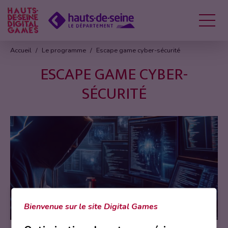
Menu
Accueil
Le programme
Escape game cyber-sécurité
ESCAPE GAME CYBER-
SÉCURITÉ
Bienvenue sur le site Digital Games