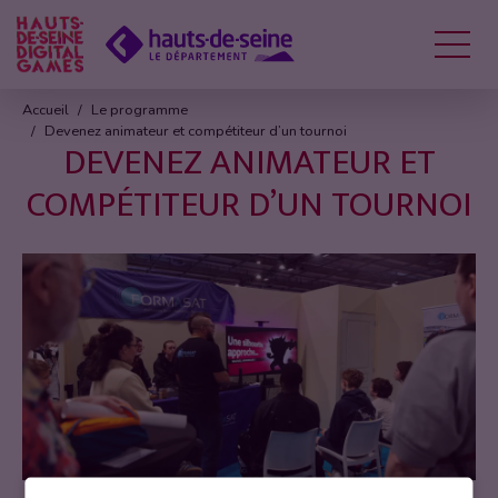
Menu
Accueil
Le programme
Devenez animateur et compétiteur d’un tournoi
DEVENEZ ANIMATEUR ET
COMPÉTITEUR D’UN TOURNOI