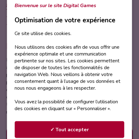
Bienvenue sur le site Digital Games
JEUX VIDÉO – E-SPORT
Vendredi 4 avril 2025
Optimisation de votre expérience
Samedi 5 avril 2025
Ce site utilise des cookies.
Description
Nous utilisons des cookies afin de vous offrir une
expérience optimale et une communication
Plongez dans l’univers captivant de l’e-sport grâce à cet
pertinente sur nos sites. Les cookies permettent
atelier immersif ! Découvrez les coulisses d’un tournoi en
de disposer de toutes les fonctionnalités de
navigation Web. Nous veillons à obtenir votre
prenant le rôle d’animateur ou de compétiteur. Encadrés
consentement quant à l’usage de vos données et
par des membres de la session
Animateur esport
nous nous engageons à les respecter.
d’Orléans
, vous apprendrez les bases de l’animation, du
cast e-sport tout en vivant l’adrénaline d’une compétition.
Vous avez la possibilité de configurer l’utilisation
Un atelier ludique et formateur pour comprendre les
des cookies en cliquant sur « Personnaliser ».
métiers clés de l’univers e-sportif !
✓ Tout accepter