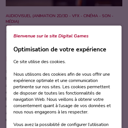
AUDIOVISUEL (ANIMATION 2D/3D - VFX - CINÉMA - SON -
MÉDIA)
Vendredi 4 avril 2025
Bienvenue sur le site Digital Games
Samedi 5 avril 2025
Optimisation de votre expérience
Description
Ce site utilise des cookies.
Plongez dans l’univers de la radio avec cet atelier dédié à
Nous utilisons des cookies afin de vous offrir une
la création de votre propre émission de podcast. Cet
expérience optimale et une communication
atelier est conçu pour les jeunes de tous niveaux scolaires
pertinente sur nos sites. Les cookies permettent
désireux d’apprendre les bases de la production audio, de
de disposer de toutes les fonctionnalités de
la conception de contenu à l’enregistrement. Découvrez
navigation Web. Nous veillons à obtenir votre
consentement quant à l’usage de vos données et
comment développer une idée, écrire un script, enregistrer
nous nous engageons à les respecter.
avec du matériel professionnel, et éditer votre travail pour
un podcast captivant.
Vous avez la possibilité de configurer l’utilisation