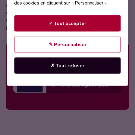
des cookies en cliquant sur « Personnaliser ».
Que votre passion soit la narration, le partage de
connaissances, ou l’exploration de nouveaux sujets, cet
atelier offre les outils et les compétences nécessaires
✓ Tout accepter
pour transformer vos idées en un podcast authentique.
✎ Personnaliser
Animation proposée par
✗ Tout refuser
CFI, revendeur agréé Apple