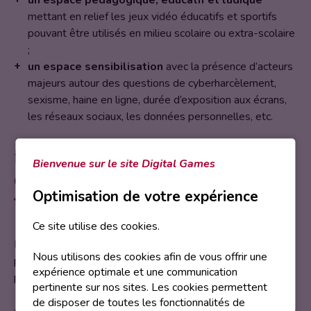
un espace pédagogique, éducatif et ludique
mettant en relief les jeux vidéo éducatifs et sportifs
pouvant être utilisés en milieu scolaire ou extra-scolaire
;
un espace sensibilisation
avec la présence d’acteurs
majeurs autour des questions de cyberharcèlement,
sexisme, haine en ligne, durée d’exposition aux écrans,
les réseaux sociaux, les données personnelles, etc.
Plus de 120 postes de jeux
Bienvenue sur le site Digital Games
disponibles et de nombreux
Optimisation de votre expérience
tournois organisés !
Ce site utilise des cookies.
Le Festival Hauts-de-Seine Digital Games est soutenu
Nous utilisons des cookies afin de vous offrir une
par de nombreux acteurs du secteur du jeu vidéo ce qui
expérience optimale et une communication
permettra aux visiteurs de découvrir :
pertinente sur nos sites. Les cookies permettent
de disposer de toutes les fonctionnalités de