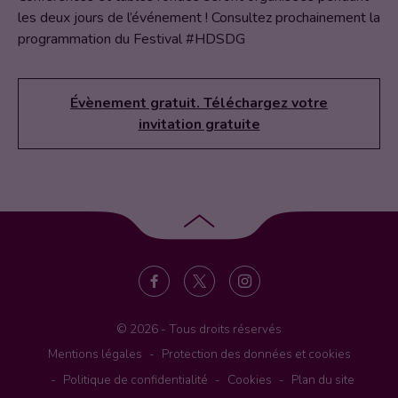
les deux jours de l’événement ! Consultez prochainement la
programmation du Festival #HDSDG
Évènement gratuit. Téléchargez votre
invitation gratuite
Retour
en
haut
de
page
© 2026 - Tous droits réservés
Mentions légales
Protection des données et cookies
Politique de confidentialité
Cookies
Plan du site