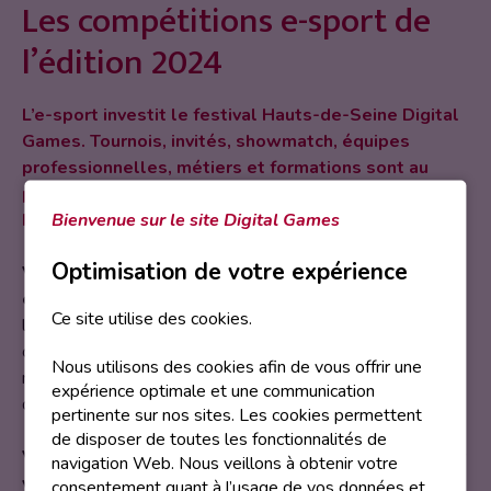
Les compétitions e-sport de
l’édition 2024
L’e-sport investit le festival Hauts-de-Seine Digital
Games. Tournois, invités, showmatch, équipes
professionnelles, métiers et formations sont au
programme. A retrouver les 24 et 25 mai prochains à
Bienvenue sur le site Digital Games
Paris Expo Porte de Versailles.
Optimisation de votre expérience
Vous souhaitez travailler dans un secteur en pleine
expansion ?
Venez à la rencontre des professionnels de
Ce site utilise des cookies.
l’e-sport afin d’en découvrir tous les corps de métiers, de
compétiteur à caster en passant par le community
Nous utilisons des cookies afin de vous offrir une
manager, le data analyst, le coach ou l’organisateur
expérience optimale et une communication
d’événement.
pertinente sur nos sites. Les cookies permettent
de disposer de toutes les fonctionnalités de
Vous aimez suivre les plus grandes compétitions sur
navigation Web. Nous veillons à obtenir votre
votre jeu préféré ?
Des joueurs professionnels viendront
consentement quant à l’usage de vos données et